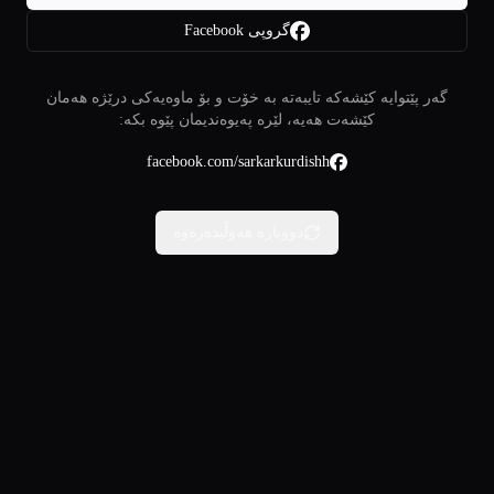
گروپی Facebook
گەر پێتوایە کێشەکە تایبەتە بە خۆت و بۆ ماوەیەکی درێژە هەمان
کێشەت هەیە، لێرە پەیوەندیمان پێوە بکە:
facebook.com/sarkarkurdishh
دووبارە هەوڵبدەرەوە