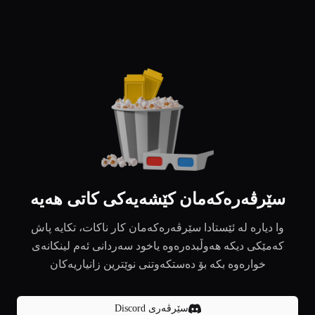
سێرڤەرەکەمان کێشەیەکی کاتی هەیە
وا دیارە لە ئێستادا سێرڤەرەکەمان کار ناکات، تکایە پاش
کەمێکی دیکە هەوڵبدەرەوە یاخود سەردانی ئەم لینکانەی
خوارەوە بکە بۆ دەستکەوتنی نوێترین زانیاریەکان
سێرڤەری Discord