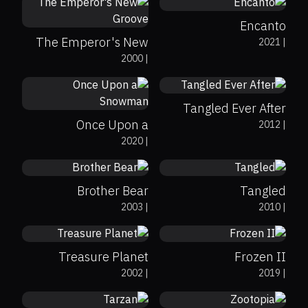
Encanto
The Emperor's New
2021
|
7.6
2000
|
Groove
7
Tangled Ever After
Once Upon a
2012
|
48%
37%
6.8
71%
89%
7.7
2020
|
Snowman
Brother Bear
Tangled
60%
69%
7.2
64%
77%
7
2003
|
2010
|
Treasure Planet
Frozen II
79%
89%
7.3
78%
98%
8
2002
|
2019
|