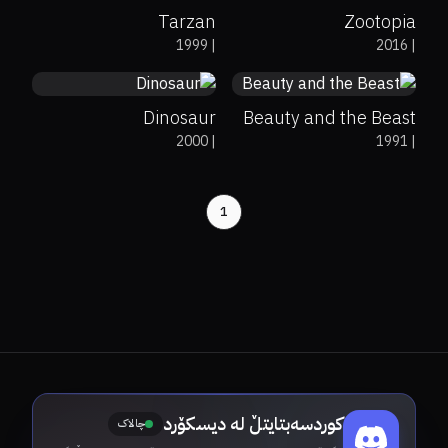
Tarzan
Zootopia
56%
64%
6.5
95%
94%
8
1999
|
2016
|
Dinosaur
Beauty and the Beast
2000
|
1991
|
1
کوردسەبتایتڵ لە دیسکۆرد
چالاک