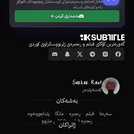
لەگەڵ ئەندامان و سەرپەرشتیارانی کوردسەبتایتڵ ڕاوبۆچوونەکان ئاڵووگۆڕ
بکە و کێشەکان باسبکە.
بەشداری کردن
گەورەترین کۆگای فیلم و زنجیرەی ژێرنووسکراوی کوردی
گەشەپێدەر
بەشەکان
سەرەتا
فیلم
زنجیرە
مانگا
پێداچوونەوە
زنجیرە فیلم
250ـی مێژوو
ژانراکان