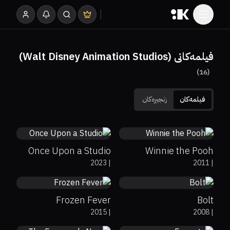
فیلمەکانی (Walt Disney Animation Studios)
)
16
(
فیلمەکان
زنجیرەکان
74%
90%
7.1
Once Upon a Studio
Winnie the Pooh
0%
0%
6.8
67%
89%
6.8
2023
|
2011
|
Frozen Fever
Bolt
7.8
2015
|
2008
|
70%
85%
7.4