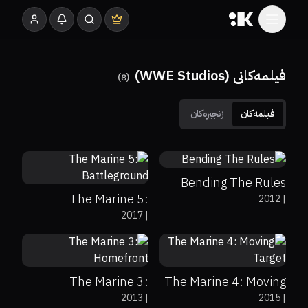
فیلمەکانی (WWE Studios)
)
8
(
فیلمەکان
زنجیرەکان
4.8
5.1
Bending The Rules
The Marine 5:
2012
|
2017
|
Battleground
4.8
5.2
The Marine 3:
The Marine 4: Moving
38%
5.6
2013
|
2015
|
Homefront
Target
0%
0%
5.2