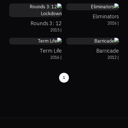
Eliminators
12 Rounds 3:
2016
|
23%
0%
5.5
0%
0%
4.5
2015
|
Lockdown
Term Life
Barricade
2016
|
2012
|
1