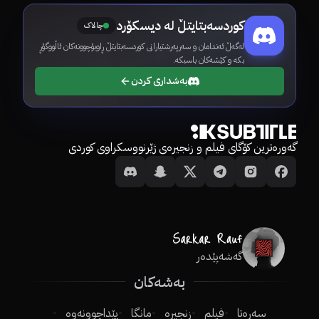
کوردسەبتایتڵ لە دیسکۆرد
چالاک
لەگەڵ ئەندامان و سەرپەرشتیارانی کوردسەبتایتڵ ڕاوبۆچوونەکان ئاڵووگۆڕ
بکە و کێشەکان باسبکە.
بەشداری کردن
گەورەترین کۆگای فیلم و زنجیرەی ژێرنووسکراوی کوردی
گەشەپێدەر
بەشەکان
سەرەتا
فیلم
زنجیرە
مانگا
پێداچوونەوە