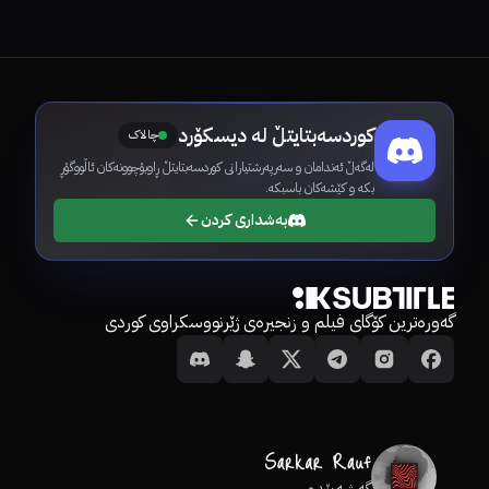
کوردسەبتایتڵ لە دیسکۆرد
چالاک
لەگەڵ ئەندامان و سەرپەرشتیارانی کوردسەبتایتڵ ڕاوبۆچوونەکان ئاڵووگۆڕ
بکە و کێشەکان باسبکە.
بەشداری کردن
گەورەترین کۆگای فیلم و زنجیرەی ژێرنووسکراوی کوردی
گەشەپێدەر