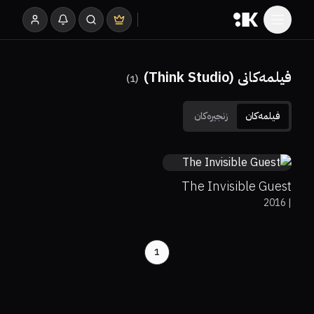
فیلمەکانی (Think Studio)
)
1
(
فیلمەکان
زنجیرەکان
0%
0%
8.1
The Invisible Guest
2016
|
1