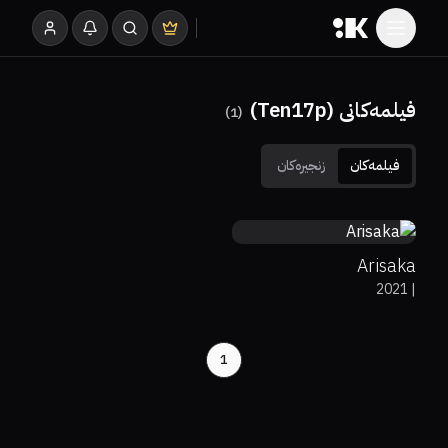
فیلمەکانی (Ten17p)
)
1
(
فیلمەکان
زنجیرەکان
5.7
Arisaka
2021
|
1