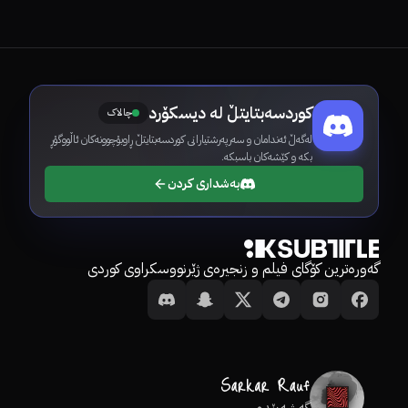
کوردسەبتایتڵ لە دیسکۆرد
چالاک
لەگەڵ ئەندامان و سەرپەرشتیارانی کوردسەبتایتڵ ڕاوبۆچوونەکان ئاڵووگۆڕ
بکە و کێشەکان باسبکە.
بەشداری کردن
گەورەترین کۆگای فیلم و زنجیرەی ژێرنووسکراوی کوردی
گەشەپێدەر