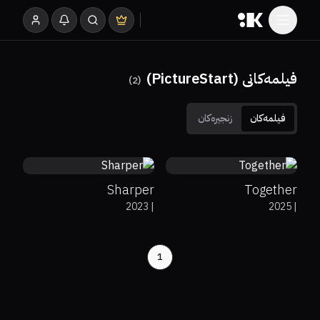
فیلمەکانی (PictureStart)
)
2
(
فیلمەکان
زنجیرەکان
65%
6.6
76%
91%
6.2
Sharper
Together
2023
|
2025
|
1