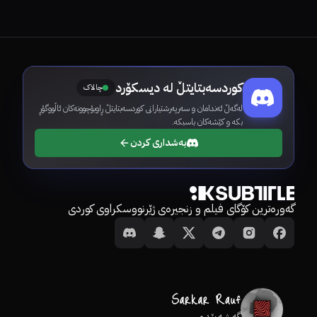
کوردسەبتایتڵ لە دیسکۆرد
چالاک
لەگەڵ ئەندامان و سەرپەرشتیارانی کوردسەبتایتڵ ڕاوبۆچوونەکان ئاڵووگۆڕ
بکە و کێشەکان باسبکە.
بەشداری کردن
گەورەترین کۆگای فیلم و زنجیرەی ژێرنووسکراوی کوردی
گەشەپێدەر