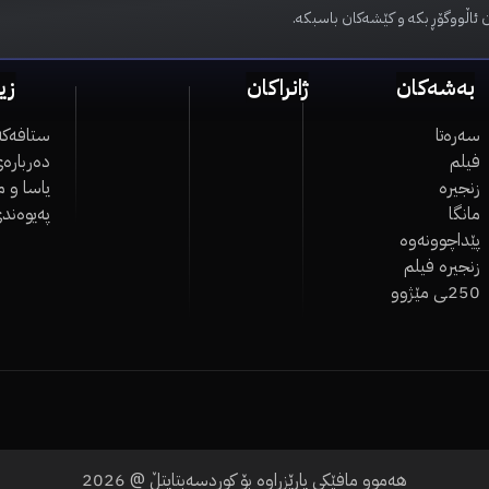
 ئاڵووگۆڕ بکە و کێشەکان باسبکە.
بەشەکان
ژانراکان
زی
سەرەتا
ستافەکە
فیلم
دەربارەی
زنجیرە
یاسا و 
مانگا
پەیوەند
پێداچوونەوە
زنجیرە فیلم
250ـی مێژوو
هەموو مافێکی پارێزراوە بۆ کوردسەبتایتڵ @
2026