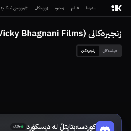
سەرەتا
فیلم
زنجیرە
ژوورەکان
ژێرنووسی ئینگلیزی
زنجیرەکانی (Nicky Vicky Bhagnani Films)
فیلمەکان
زنجیرەکان
کوردسەبتایتڵ لە دیسکۆرد
چالاک