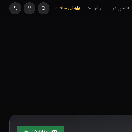
پێداچوونەوە
زیاتر
پلانی شاهانە
بەشداری کردن