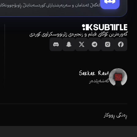
لەگەڵ ئەندامان و سەرپەرشتیارانی کوردسەبتایتڵ ڕاوبۆچوونەکان
گەورەترین کۆگای فیلم و زنجیرەی ژێرنووسکراوی کوردی
گەشەپێدەر
ڕەنگی ڕووکار