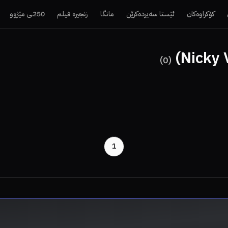
کۆکراوەکان
ئێستا سەیردەکرێن
مانگا
زنجیرە فیلم
250ـی مێژوو
)
0
(
1