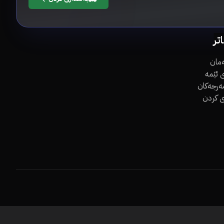
اتر
مان
 ئێمە
مەرجەکان
ی کردن