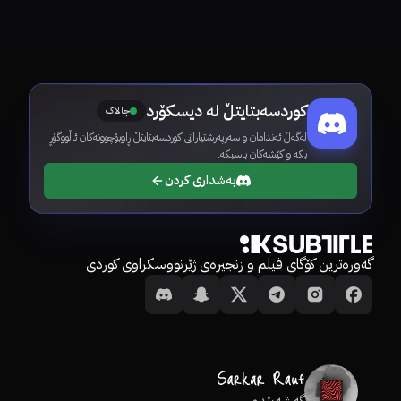
کوردسەبتایتڵ لە دیسکۆرد
چالاک
لەگەڵ ئەندامان و سەرپەرشتیارانی کوردسەبتایتڵ ڕاوبۆچوونەکان ئاڵووگۆڕ
بکە و کێشەکان باسبکە.
بەشداری کردن
گەورەترین کۆگای فیلم و زنجیرەی ژێرنووسکراوی کوردی
گەشەپێدەر