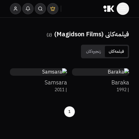
فیلمەکانی (Magidson Films)
)
2
(
فیلمەکان
زنجیرەکان
65%
76%
8.5
81%
8.6
Samsara
Baraka
2011
|
1992
|
1