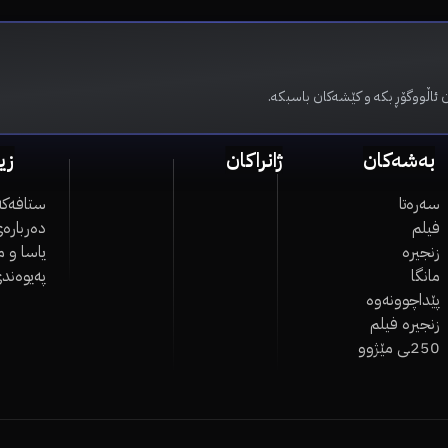
 ئاڵووگۆڕ بکە و کێشەکان باسبکە.
بەشەکان
ژانراکان
زی
سەرەتا
ستافەکە
فیلم
دەربارەی
زنجیرە
یاسا و 
مانگا
پەیوەند
پێداچوونەوە
زنجیرە فیلم
250ـی مێژوو