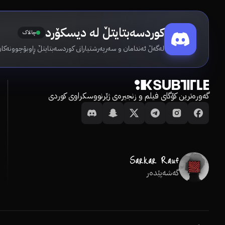
کوردسەبتایتڵ لە دیسکۆرد
چالاک
لەگەڵ ئەندامان و سەرپەرشتیارانی کوردسەبتایتڵ ڕاوبۆچوونەکان
گەورەترین کۆگای فیلم و زنجیرەی ژێرنووسکراوی کوردی
گەشەپێدەر