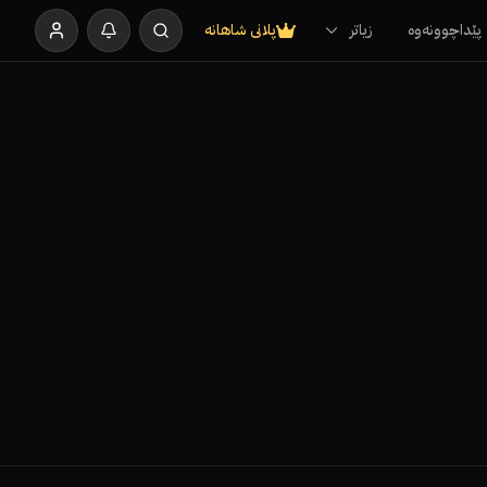
پێداچوونەوە
زیاتر
پلانی شاهانە