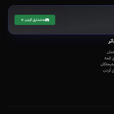
بەشداری کردن
اتر
مان
 ئێمە
مەرجەکان
ی کردن