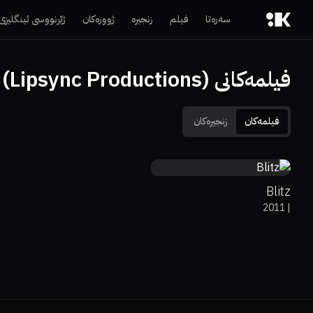
سەرەتا
فیلم
زنجیرە
ژوورەکان
ژێرنووسی ئینگلیزی
فیلمەکانی (Lipsync Productions)
فیلمەکان
زنجیرەکان
48%
6.2
Blitz
2011
|