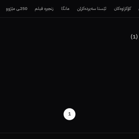
کۆکراوەکان
ئێستا سەیردەکرێن
مانگا
زنجیرە فیلم
250ـی مێژوو
)
1
(
1