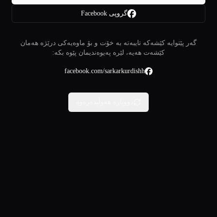
گروپی Facebook
گەر پێتوایە کێشەکە تایبەتە بە خۆت و بۆ ماوەیەکی درێژە هەمان
کێشەت هەیە، لێرە پەیوەندیمان پێوە بکە:
facebook.com/sarkarkurdishh
دووبارە هەوڵبدەرەوە