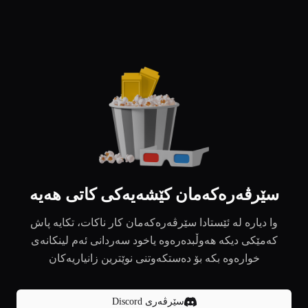
سێرڤەرەکەمان کێشەیەکی کاتی هەیە
وا دیارە لە ئێستادا سێرڤەرەکەمان کار ناکات، تکایە پاش
کەمێکی دیکە هەوڵبدەرەوە یاخود سەردانی ئەم لینکانەی
خوارەوە بکە بۆ دەستکەوتنی نوێترین زانیاریەکان
سێرڤەری Discord