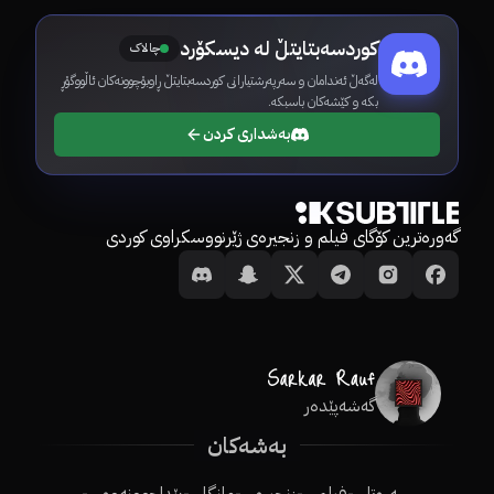
کوردسەبتایتڵ لە دیسکۆرد
چالاک
لەگەڵ ئەندامان و سەرپەرشتیارانی کوردسەبتایتڵ ڕاوبۆچوونەکان ئاڵووگۆڕ
بکە و کێشەکان باسبکە.
بەشداری کردن
گەورەترین کۆگای فیلم و زنجیرەی ژێرنووسکراوی کوردی
گەشەپێدەر
بەشەکان