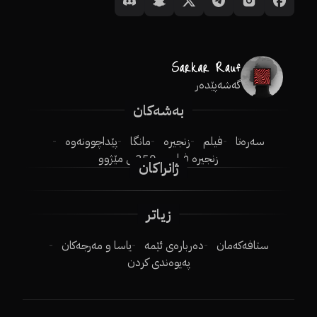
گەشەپێدەر
بەشەکان
سەرەتا
فیلم
زنجیرە
مانگا
پێداچوونەوە
زنجیرە فیلم
250ـی مێژوو
ژانراکان
زیاتر
ستافەکەمان
دەربارەی ئێمە
یاسا و مەرجەکان
پەیوەندی کردن