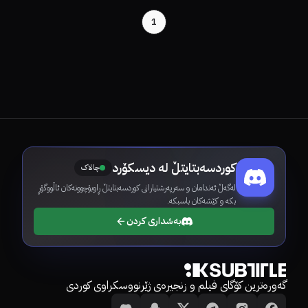
1
کوردسەبتایتڵ لە دیسکۆرد
چالاک
لەگەڵ ئەندامان و سەرپەرشتیارانی کوردسەبتایتڵ ڕاوبۆچوونەکان ئاڵووگۆڕ
بکە و کێشەکان باسبکە.
بەشداری کردن
گەورەترین کۆگای فیلم و زنجیرەی ژێرنووسکراوی کوردی