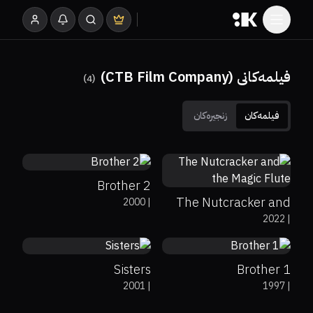
فیلمەکانی (CTB Film Company)
)
4
(
فیلمەکان
زنجیرەکان
0%
79%
7.8
39%
32%
5.3
Brother 2
The Nutcracker and
2000
|
7.1
0%
100%
8
2022
|
the Magic Flute
Sisters
Brother 1
2001
|
1997
|