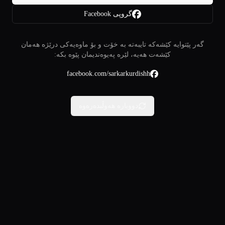
گروپی Facebook
گەر پێتوایە کێشەکە تایبەتە بە خۆت و بۆ ماوەیەکی درێژە هەمان
کێشەت هەیە، لێرە پەیوەندیمان پێوە بکە:
facebook.com/sarkarkurdishh
دووبارە هەوڵبدەرەوە