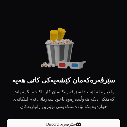
سێرڤەرەکەمان کێشەیەکی کاتی هەیە
وا دیارە لە ئێستادا سێرڤەرەکەمان کار ناکات، تکایە پاش
کەمێکی دیکە هەوڵبدەرەوە یاخود سەردانی ئەم لینکانەی
خوارەوە بکە بۆ دەستکەوتنی نوێترین زانیاریەکان
سێرڤەری Discord