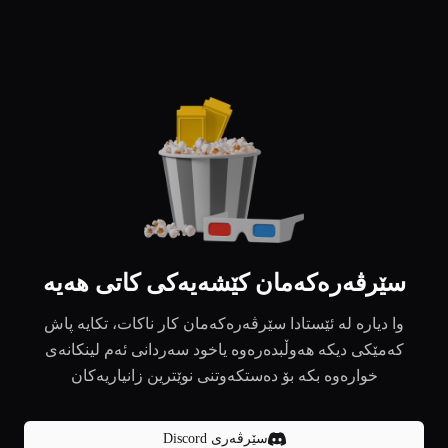
سێرڤەرەکەمان کێشەیەکی کاتی هەیە
وا دیارە لە ئێستادا سێرڤەرەکەمان کار ناکات، تکایە پاش
کەمێکی دیکە هەوڵبدەرەوە یاخود سەردانی ئەم لینکانەی
خوارەوە بکە بۆ دەستکەوتنی نوێترین زانیاریەکان
سێرڤەری Discord