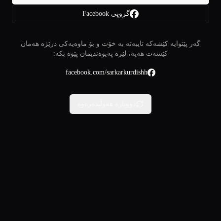
گروپی Facebook
گەر پێتوایە کێشەکە تایبەتە بە خۆت و بۆ ماوەیەکی درێژە هەمان
کێشەت هەیە، لێرە پەیوەندیمان پێوە بکە:
facebook.com/sarkarkurdishh
دووبارە هەوڵبدەرەوە