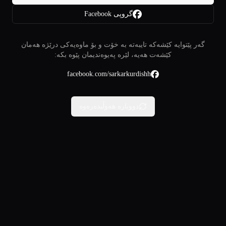
گروپی Facebook
گەر پێتوایە کێشەکە تایبەتە بە خۆت و بۆ ماوەیەکی درێژە هەمان
کێشەت هەیە، لێرە پەیوەندیمان پێوە بکە:
facebook.com/sarkarkurdishh
دووبارە هەوڵبدەرەوە