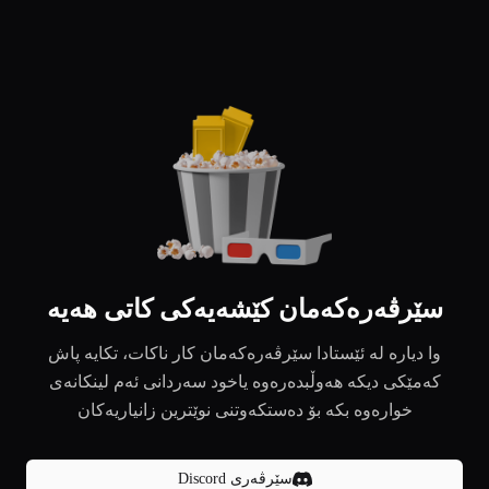
سێرڤەرەکەمان کێشەیەکی کاتی هەیە
وا دیارە لە ئێستادا سێرڤەرەکەمان کار ناکات، تکایە پاش
کەمێکی دیکە هەوڵبدەرەوە یاخود سەردانی ئەم لینکانەی
خوارەوە بکە بۆ دەستکەوتنی نوێترین زانیاریەکان
سێرڤەری Discord