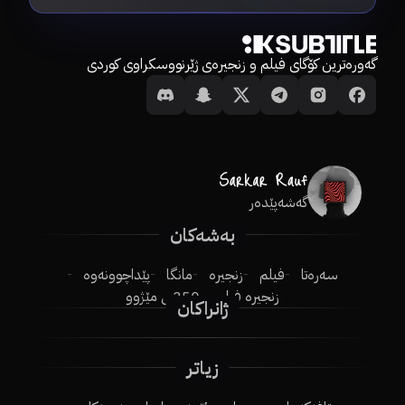
گەورەترین کۆگای فیلم و زنجیرەی ژێرنووسکراوی کوردی
گەشەپێدەر
بەشەکان
سەرەتا
فیلم
زنجیرە
مانگا
پێداچوونەوە
زنجیرە فیلم
250ـی مێژوو
ژانراکان
زیاتر