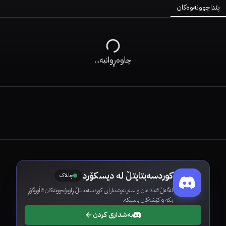
پێداچوونەوەکان
چاوەڕوانبە...
کوردسەبتایتڵ لە دیسکۆرد
چالاک
لەگەڵ ئەندامان و سەرپەرشتیارانی کوردسەبتایتڵ ڕاوبۆچوونەکان ئاڵووگۆڕ
بکە و کێشەکان باسبکە.
بەشداری کردن