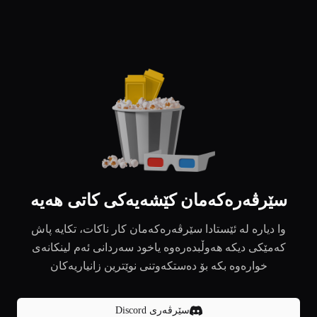
سێرڤەرەکەمان کێشەیەکی کاتی هەیە
وا دیارە لە ئێستادا سێرڤەرەکەمان کار ناکات، تکایە پاش
کەمێکی دیکە هەوڵبدەرەوە یاخود سەردانی ئەم لینکانەی
خوارەوە بکە بۆ دەستکەوتنی نوێترین زانیاریەکان
سێرڤەری Discord