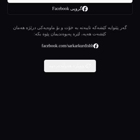
گروپی Facebook
گەر پێتوایە کێشەکە تایبەتە بە خۆت و بۆ ماوەیەکی درێژە هەمان
کێشەت هەیە، لێرە پەیوەندیمان پێوە بکە:
facebook.com/sarkarkurdishh
دووبارە هەوڵبدەرەوە