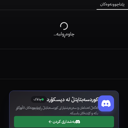
پێداچوونەوەکان
چاوەڕوانبە...
کوردسەبتایتڵ لە دیسکۆرد
چالاک
لەگەڵ ئەندامان و سەرپەرشتیارانی کوردسەبتایتڵ ڕاوبۆچوونەکان ئاڵووگۆڕ
بکە و کێشەکان باسبکە.
بەشداری کردن