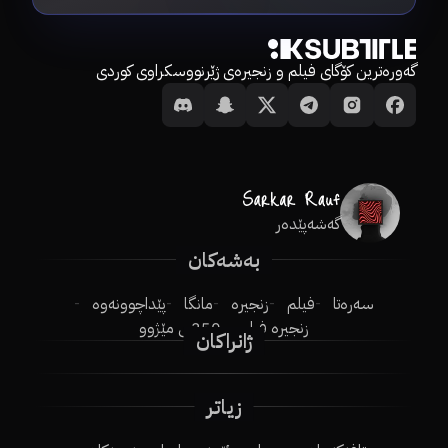
گەورەترین کۆگای فیلم و زنجیرەی ژێرنووسکراوی کوردی
گەشەپێدەر
بەشەکان
سەرەتا
فیلم
زنجیرە
مانگا
پێداچوونەوە
زنجیرە فیلم
250ـی مێژوو
ژانراکان
زیاتر