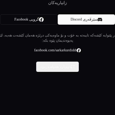
زانیاریەکان
سێرڤەری Discord
گروپی Facebook
 پێتوایە کێشەکە تایبەتە بە خۆت و بۆ ماوەیەکی درێژە هەمان کێشەت هەیە، لێ
پەیوەندیمان پێوە بکە:
facebook.com/sarkarkurdishh
دووبارە هەوڵبدەرەوە