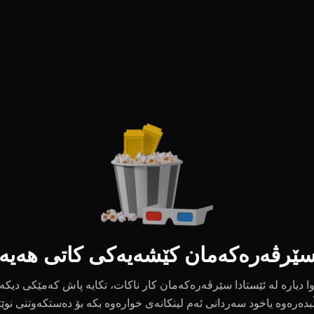
ێرڤەرەکەمان کێشەیەکی کاتی هەیە
ا دیارە لە ئێستادا سێرڤەرەکەمان کار ناکات، تکایە پاش کەمێکی دیکە
بدەرەوە یاخود سەردانی ئەم لینکانەی خوارەوە بکە بۆ دەستکەوتنی نوێ