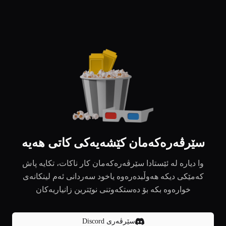
سێرڤەرەکەمان کێشەیەکی کاتی هەیە
وا دیارە لە ئێستادا سێرڤەرەکەمان کار ناکات، تکایە پاش
کەمێکی دیکە هەوڵبدەرەوە یاخود سەردانی ئەم لینکانەی
خوارەوە بکە بۆ دەستکەوتنی نوێترین زانیاریەکان
سێرڤەری Discord