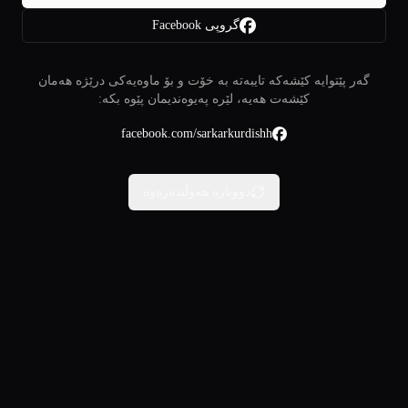
گروپی Facebook
گەر پێتوایە کێشەکە تایبەتە بە خۆت و بۆ ماوەیەکی درێژە هەمان
کێشەت هەیە، لێرە پەیوەندیمان پێوە بکە:
facebook.com/sarkarkurdishh
دووبارە هەوڵبدەرەوە