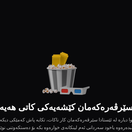
ێرڤەرەکەمان کێشەیەکی کاتی هەیە
ا دیارە لە ئێستادا سێرڤەرەکەمان کار ناکات، تکایە پاش کەمێکی دیکە
بدەرەوە یاخود سەردانی ئەم لینکانەی خوارەوە بکە بۆ دەستکەوتنی نوێ