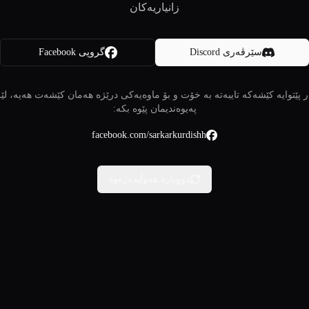
زانیاریەکان
سێرڤەری Discord
گروپی Facebook
 پێتوایە کێشەکە تایبەتە بە خۆت و بۆ ماوەیەکی درێژە هەمان کێشەت هەیە، لێ
پەیوەندیمان پێوە بکە:
facebook.com/sarkarkurdishh
دووبارە هەوڵبدەرەوە