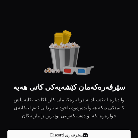
سێرڤەرەکەمان کێشەیەکی کاتی هەیە
وا دیارە لە ئێستادا سێرڤەرەکەمان کار ناکات، تکایە پاش
کەمێکی دیکە هەوڵبدەرەوە یاخود سەردانی ئەم لینکانەی
خوارەوە بکە بۆ دەستکەوتنی نوێترین زانیاریەکان
سێرڤەری Discord