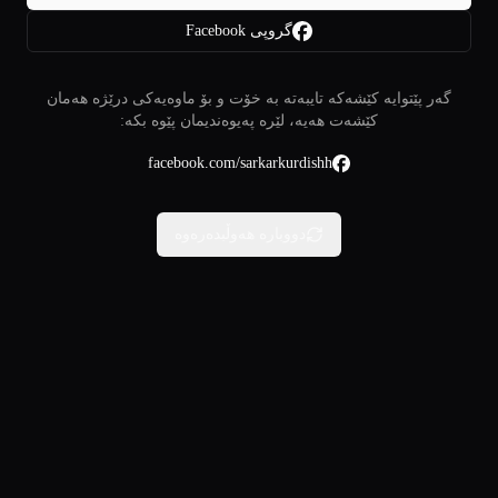
گروپی Facebook
گەر پێتوایە کێشەکە تایبەتە بە خۆت و بۆ ماوەیەکی درێژە هەمان
کێشەت هەیە، لێرە پەیوەندیمان پێوە بکە:
facebook.com/sarkarkurdishh
دووبارە هەوڵبدەرەوە