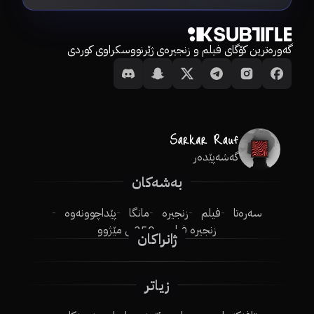
گەورەترین کۆگای فیلم و زنجیرەی ژێرنووسکراوی کوردی
گەشەپێدەر
بەشەکان
سەرەتا
فیلم
زنجیرە
مانگا
پێداچوونەوە
زنجیرە فیلم
250ـی مێژوو
ژانراکان
زیاتر