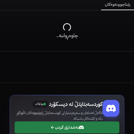
پێداچوونەوەکان
چاوەڕوانبە...
کوردسەبتایتڵ لە دیسکۆرد
چالاک
لەگەڵ ئەندامان و سەرپەرشتیارانی کوردسەبتایتڵ ڕاوبۆچوونەکان ئاڵووگۆڕ
بکە و کێشەکان باسبکە.
بەشداری کردن