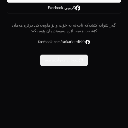
گروپی Facebook
گەر پێتوایە کێشەکە تایبەتە بە خۆت و بۆ ماوەیەکی درێژە هەمان
کێشەت هەیە، لێرە پەیوەندیمان پێوە بکە:
facebook.com/sarkarkurdishh
دووبارە هەوڵبدەرەوە