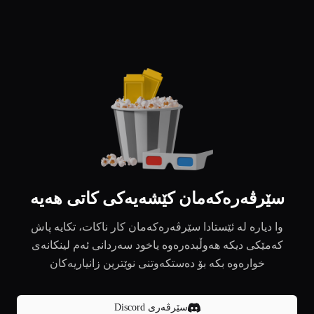
سێرڤەرەکەمان کێشەیەکی کاتی هەیە
وا دیارە لە ئێستادا سێرڤەرەکەمان کار ناکات، تکایە پاش
کەمێکی دیکە هەوڵبدەرەوە یاخود سەردانی ئەم لینکانەی
خوارەوە بکە بۆ دەستکەوتنی نوێترین زانیاریەکان
سێرڤەری Discord