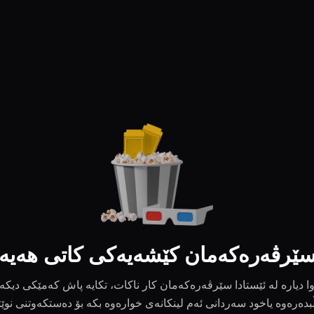
ێرڤەرەکەمان کێشەیەکی کاتی هەیە
ا دیارە لە ئێستادا سێرڤەرەکەمان کار ناکات، تکایە پاش کەمێکی دیکە
بدەرەوە یاخود سەردانی ئەم لینکانەی خوارەوە بکە بۆ دەستکەوتنی نوێ