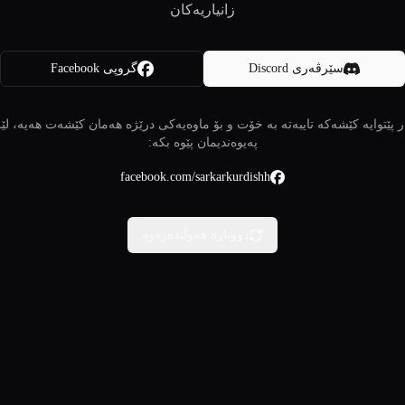
زانیاریەکان
سێرڤەری Discord
گروپی Facebook
 پێتوایە کێشەکە تایبەتە بە خۆت و بۆ ماوەیەکی درێژە هەمان کێشەت هەیە، لێ
پەیوەندیمان پێوە بکە:
facebook.com/sarkarkurdishh
دووبارە هەوڵبدەرەوە