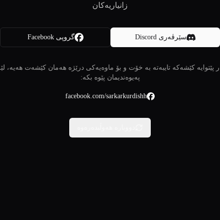
زانیاریەکان
سێرڤەری Discord
گروپی Facebook
 پێتوایە کێشەکە تایبەتە بە خۆت و بۆ ماوەیەکی درێژە هەمان کێشەت هەیە، لێ
پەیوەندیمان پێوە بکە:
facebook.com/sarkarkurdishh
دووبارە هەوڵبدەرەوە