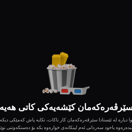
ێرڤەرەکەمان کێشەیەکی کاتی هەیە
ا دیارە لە ئێستادا سێرڤەرەکەمان کار ناکات، تکایە پاش کەمێکی دیکە
بدەرەوە یاخود سەردانی ئەم لینکانەی خوارەوە بکە بۆ دەستکەوتنی نوێ