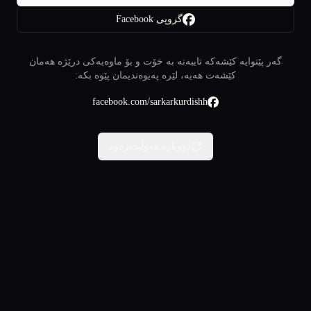
گروپی Facebook
گەر پێتوایە کێشەکە تایبەتە بە خۆت و بۆ ماوەیەکی درێژە هەمان
کێشەت هەیە، لێرە پەیوەندیمان پێوە بکە:
facebook.com/sarkarkurdishh
دووبارە هەوڵبدەرەوە