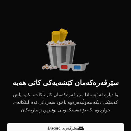
سێرڤەرەکەمان کێشەیەکی کاتی هەیە
وا دیارە لە ئێستادا سێرڤەرەکەمان کار ناکات، تکایە پاش
کەمێکی دیکە هەوڵبدەرەوە یاخود سەردانی ئەم لینکانەی
خوارەوە بکە بۆ دەستکەوتنی نوێترین زانیاریەکان
سێرڤەری Discord