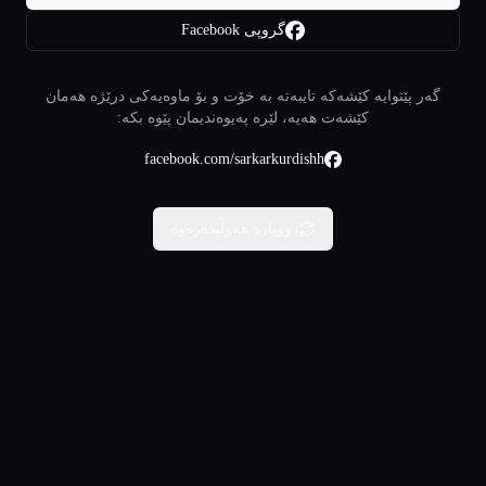
گروپی Facebook
گەر پێتوایە کێشەکە تایبەتە بە خۆت و بۆ ماوەیەکی درێژە هەمان
کێشەت هەیە، لێرە پەیوەندیمان پێوە بکە:
facebook.com/sarkarkurdishh
دووبارە هەوڵبدەرەوە