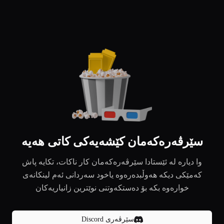
سێرڤەرەکەمان کێشەیەکی کاتی هەیە
وا دیارە لە ئێستادا سێرڤەرەکەمان کار ناکات، تکایە پاش
کەمێکی دیکە هەوڵبدەرەوە یاخود سەردانی ئەم لینکانەی
خوارەوە بکە بۆ دەستکەوتنی نوێترین زانیاریەکان
سێرڤەری Discord