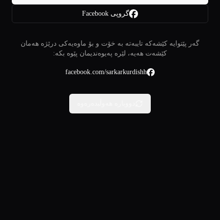
گروپی Facebook
گەر پێتوایە کێشەکە تایبەتە بە خۆت و بۆ ماوەیەکی درێژە هەمان
کێشەت هەیە، لێرە پەیوەندیمان پێوە بکە:
facebook.com/sarkarkurdishh
دووبارە هەوڵبدەرەوە