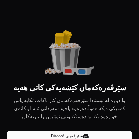
سێرڤەرەکەمان کێشەیەکی کاتی هەیە
وا دیارە لە ئێستادا سێرڤەرەکەمان کار ناکات، تکایە پاش
کەمێکی دیکە هەوڵبدەرەوە یاخود سەردانی ئەم لینکانەی
خوارەوە بکە بۆ دەستکەوتنی نوێترین زانیاریەکان
سێرڤەری Discord