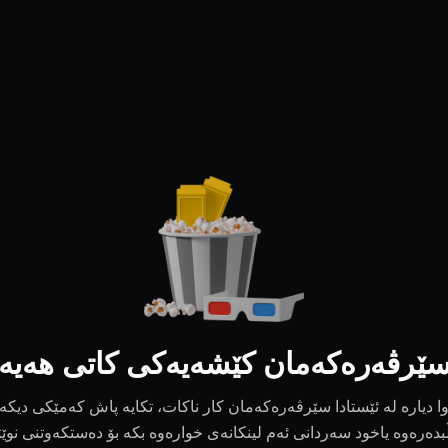
ێرڤەرەکەمان کێشەیەکی کاتی هەیە
ا دیارە لە ئێستادا سێرڤەرەکەمان کار ناکات، تکایە پاش کەمێکی دیکە
بدەرەوە یاخود سەردانی ئەم لینکانەی خوارەوە بکە بۆ دەستکەوتنی نوێ