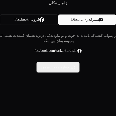
زانیاریەکان
سێرڤەری Discord
گروپی Facebook
 پێتوایە کێشەکە تایبەتە بە خۆت و بۆ ماوەیەکی درێژە هەمان کێشەت هەیە، لێ
پەیوەندیمان پێوە بکە:
facebook.com/sarkarkurdishh
دووبارە هەوڵبدەرەوە