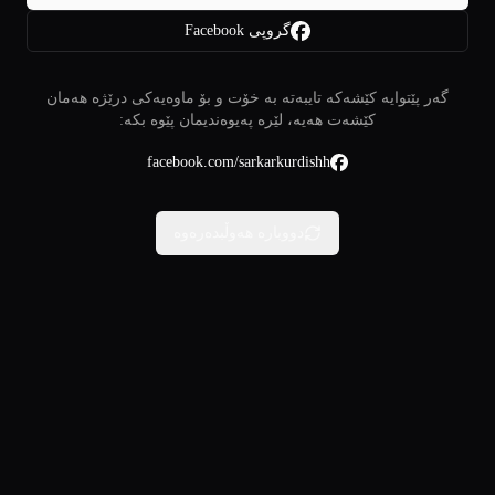
گروپی Facebook
گەر پێتوایە کێشەکە تایبەتە بە خۆت و بۆ ماوەیەکی درێژە هەمان
کێشەت هەیە، لێرە پەیوەندیمان پێوە بکە:
facebook.com/sarkarkurdishh
دووبارە هەوڵبدەرەوە