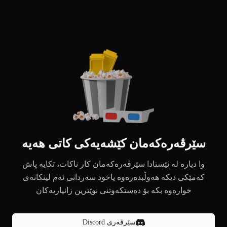
سێرڤەرەکەمان کێشەیەکی کاتی هەیە
وا دیارە لە ئێستادا سێرڤەرەکەمان کار ناکات، تکایە پاش
کەمێکی دیکە هەوڵبدەرەوە یاخود سەردانی ئەم لینکانەی
خوارەوە بکە بۆ دەستکەوتنی نوێترین زانیاریەکان
سێرڤەری Discord