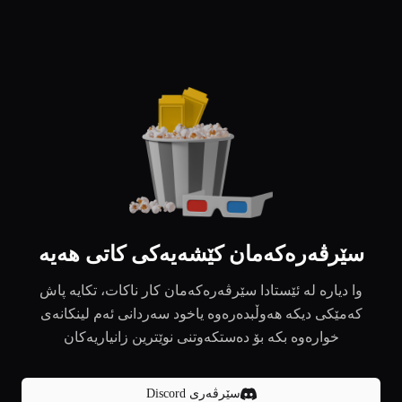
سێرڤەرەکەمان کێشەیەکی کاتی هەیە
وا دیارە لە ئێستادا سێرڤەرەکەمان کار ناکات، تکایە پاش
کەمێکی دیکە هەوڵبدەرەوە یاخود سەردانی ئەم لینکانەی
خوارەوە بکە بۆ دەستکەوتنی نوێترین زانیاریەکان
سێرڤەری Discord