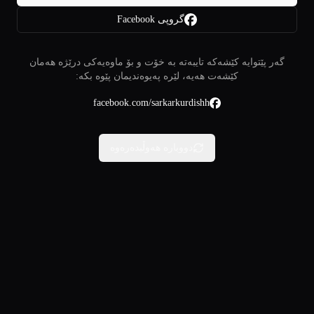
گروپی Facebook
گەر پێتوایە کێشەکە تایبەتە بە خۆت و بۆ ماوەیەکی درێژە هەمان
کێشەت هەیە، لێرە پەیوەندیمان پێوە بکە:
facebook.com/sarkarkurdishh
دووبارە هەوڵبدەرەوە