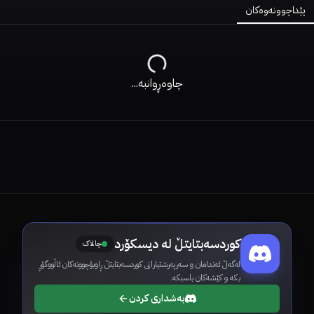
پێداچوونەوەکان
چاوەڕوانبە...
کوردسەبتایتڵ لە دیسکۆرد
چالاک
لەگەڵ ئەندامان و سەرپەرشتیارانی کوردسەبتایتڵ ڕاوبۆچوونەکان ئاڵووگۆڕ
بکە و کێشەکان باسبکە.
بەشداری کردن