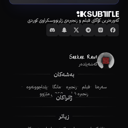
گەورەترین کۆگای فیلم و زنجیرەی ژێرنووسکراوی کوردی
گەشەپێدەر
بەشەکان
سەرەتا
فیلم
زنجیرە
مانگا
پێداچوونەوە
زنجیرە فیلم
250ـی مێژوو
ژانراکان
زیاتر