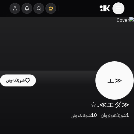
≪エ
شوێنکەوتن
≪エダ≫.☆
1
شوێنکەوتووان
10
شوێنکەوتن