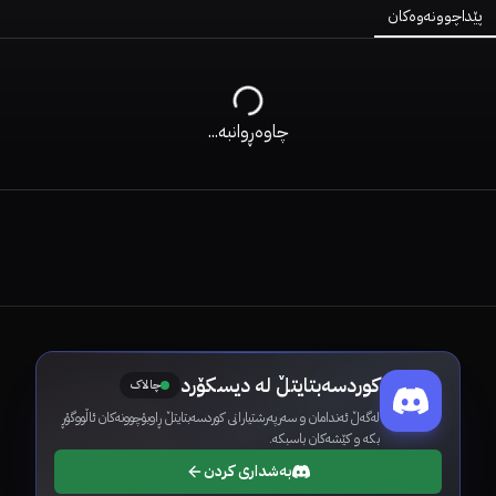
پێداچوونەوەکان
چاوەڕوانبە...
کوردسەبتایتڵ لە دیسکۆرد
چالاک
لەگەڵ ئەندامان و سەرپەرشتیارانی کوردسەبتایتڵ ڕاوبۆچوونەکان ئاڵووگۆڕ
بکە و کێشەکان باسبکە.
بەشداری کردن