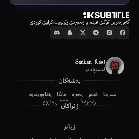
گەورەترین کۆگای فیلم و زنجیرەی ژێرنووسکراوی کوردی
گەشەپێدەر
بەشەکان
سەرەتا
فیلم
زنجیرە
مانگا
پێداچوونەوە
زنجیرە فیلم
250ـی مێژوو
ژانراکان
زیاتر