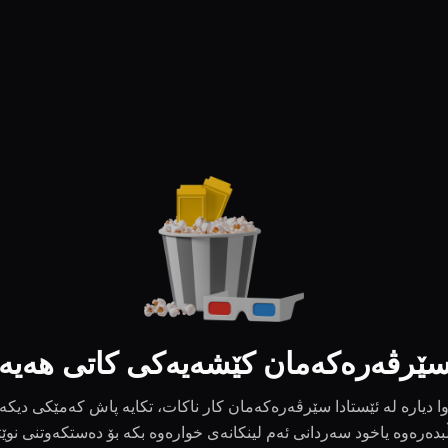
ێرڤەرەکەمان کێشەیەکی کاتی هەیە
ا دیارە لە ئێستادا سێرڤەرەکەمان کار ناکات، تکایە پاش کەمێکی دیکە
بدەرەوە یاخود سەردانی ئەم لینکانەی خوارەوە بکە بۆ دەستکەوتنی نوێ