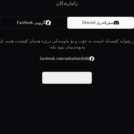
زانیاریەکان
سێرڤەری Discord
گروپی Facebook
 پێتوایە کێشەکە تایبەتە بە خۆت و بۆ ماوەیەکی درێژە هەمان کێشەت هەیە، لێ
پەیوەندیمان پێوە بکە:
facebook.com/sarkarkurdishh
دووبارە هەوڵبدەرەوە