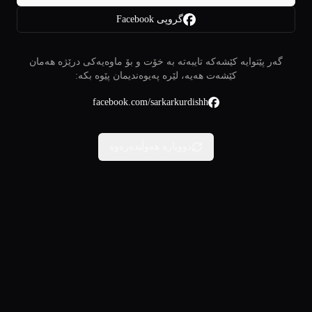
گروپی Facebook
گەر پێتوایە کێشەکە تایبەتە بە خۆت و بۆ ماوەیەکی درێژە هەمان
کێشەت هەیە، لێرە پەیوەندیمان پێوە بکە:
facebook.com/sarkarkurdishh
دووبارە هەوڵبدەرەوە