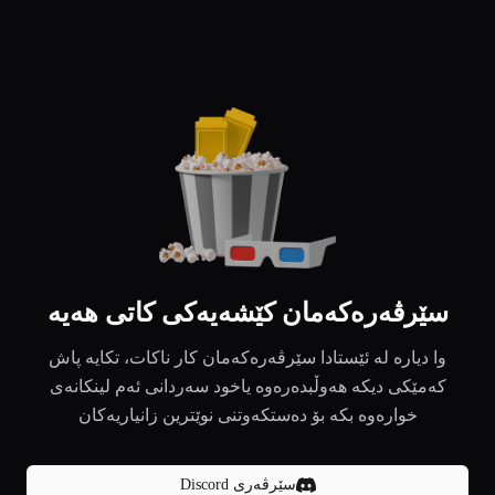
سێرڤەرەکەمان کێشەیەکی کاتی هەیە
وا دیارە لە ئێستادا سێرڤەرەکەمان کار ناکات، تکایە پاش
کەمێکی دیکە هەوڵبدەرەوە یاخود سەردانی ئەم لینکانەی
خوارەوە بکە بۆ دەستکەوتنی نوێترین زانیاریەکان
سێرڤەری Discord