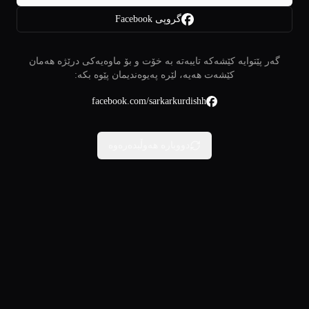
گروپی Facebook
گەر پێتوایە کێشەکە تایبەتە بە خۆت و بۆ ماوەیەکی درێژە هەمان
کێشەت هەیە، لێرە پەیوەندیمان پێوە بکە:
facebook.com/sarkarkurdishh
دووبارە هەوڵبدەرەوە