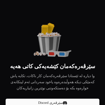
سێرڤەرەکەمان کێشەیەکی کاتی هەیە
وا دیارە لە ئێستادا سێرڤەرەکەمان کار ناکات، تکایە پاش
کەمێکی دیکە هەوڵبدەرەوە یاخود سەردانی ئەم لینکانەی
خوارەوە بکە بۆ دەستکەوتنی نوێترین زانیاریەکان
سێرڤەری Discord