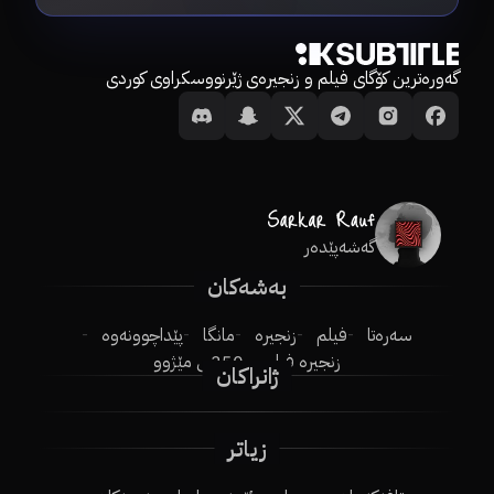
گەورەترین کۆگای فیلم و زنجیرەی ژێرنووسکراوی کوردی
گەشەپێدەر
بەشەکان
سەرەتا
فیلم
زنجیرە
مانگا
پێداچوونەوە
زنجیرە فیلم
250ـی مێژوو
ژانراکان
زیاتر