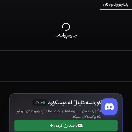
پێداچوونەوەکان
چاوەڕوانبە...
کوردسەبتایتڵ لە دیسکۆرد
چالاک
لەگەڵ ئەندامان و سەرپەرشتیارانی کوردسەبتایتڵ ڕاوبۆچوونەکان ئاڵووگۆڕ
بکە و کێشەکان باسبکە.
بەشداری کردن