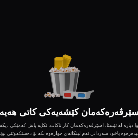
ێرڤەرەکەمان کێشەیەکی کاتی هەیە
ا دیارە لە ئێستادا سێرڤەرەکەمان کار ناکات، تکایە پاش کەمێکی دیکە
بدەرەوە یاخود سەردانی ئەم لینکانەی خوارەوە بکە بۆ دەستکەوتنی نوێ