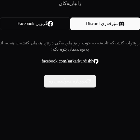
زانیاریەکان
سێرڤەری Discord
گروپی Facebook
 پێتوایە کێشەکە تایبەتە بە خۆت و بۆ ماوەیەکی درێژە هەمان کێشەت هەیە، لێ
پەیوەندیمان پێوە بکە:
facebook.com/sarkarkurdishh
دووبارە هەوڵبدەرەوە