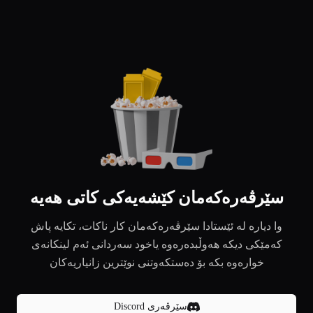
سێرڤەرەکەمان کێشەیەکی کاتی هەیە
وا دیارە لە ئێستادا سێرڤەرەکەمان کار ناکات، تکایە پاش
کەمێکی دیکە هەوڵبدەرەوە یاخود سەردانی ئەم لینکانەی
خوارەوە بکە بۆ دەستکەوتنی نوێترین زانیاریەکان
سێرڤەری Discord