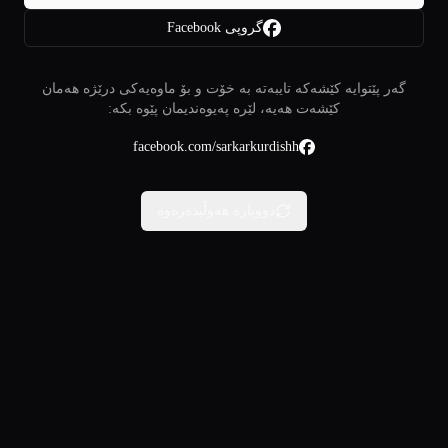
گروپی Facebook
گەر پێتوایە کێشەکە تایبەتە بە خۆت و بۆ ماوەیەکی درێژە هەمان
کێشەت هەیە، لێرە پەیوەندیمان پێوە بکە:
facebook.com/sarkarkurdishh
دووبارە هەوڵبدەرەوە