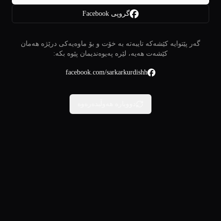
گروپی Facebook
گەر پێتوایە کێشەکە تایبەتە بە خۆت و بۆ ماوەیەکی درێژە هەمان
کێشەت هەیە، لێرە پەیوەندیمان پێوە بکە:
facebook.com/sarkarkurdishh
دووبارە هەوڵبدەرەوە