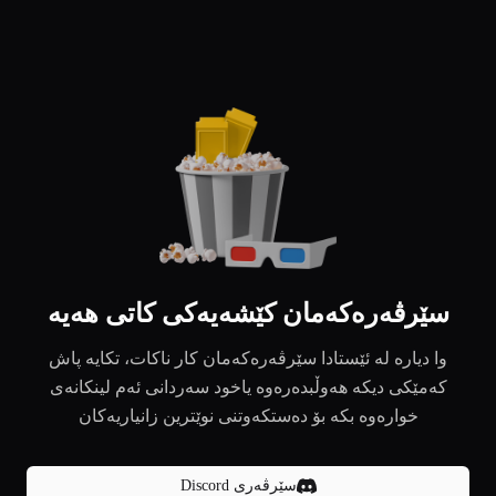
سێرڤەرەکەمان کێشەیەکی کاتی هەیە
وا دیارە لە ئێستادا سێرڤەرەکەمان کار ناکات، تکایە پاش
کەمێکی دیکە هەوڵبدەرەوە یاخود سەردانی ئەم لینکانەی
خوارەوە بکە بۆ دەستکەوتنی نوێترین زانیاریەکان
سێرڤەری Discord