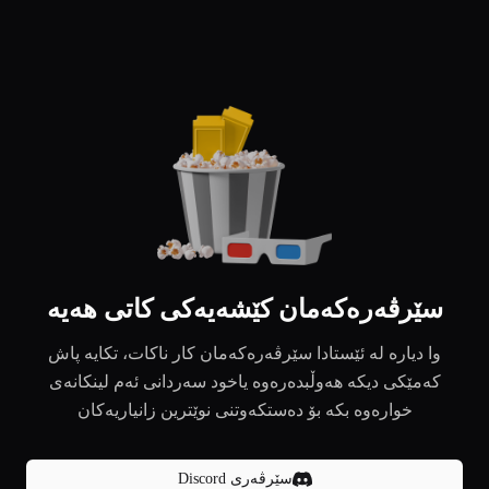
سێرڤەرەکەمان کێشەیەکی کاتی هەیە
وا دیارە لە ئێستادا سێرڤەرەکەمان کار ناکات، تکایە پاش
کەمێکی دیکە هەوڵبدەرەوە یاخود سەردانی ئەم لینکانەی
خوارەوە بکە بۆ دەستکەوتنی نوێترین زانیاریەکان
سێرڤەری Discord