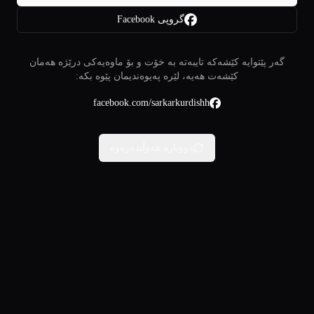
گروپی Facebook
گەر پێتوایە کێشەکە تایبەتە بە خۆت و بۆ ماوەیەکی درێژە هەمان
کێشەت هەیە، لێرە پەیوەندیمان پێوە بکە:
facebook.com/sarkarkurdishh
دووبارە هەوڵبدەرەوە