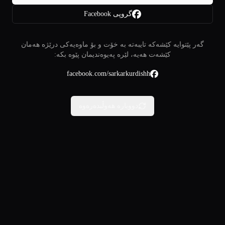
گروپی Facebook
گەر پێتوایە کێشەکە تایبەتە بە خۆت و بۆ ماوەیەکی درێژە هەمان
کێشەت هەیە، لێرە پەیوەندیمان پێوە بکە:
facebook.com/sarkarkurdishh
دووبارە هەوڵبدەرەوە