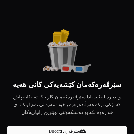
سێرڤەرەکەمان کێشەیەکی کاتی هەیە
وا دیارە لە ئێستادا سێرڤەرەکەمان کار ناکات، تکایە پاش
کەمێکی دیکە هەوڵبدەرەوە یاخود سەردانی ئەم لینکانەی
خوارەوە بکە بۆ دەستکەوتنی نوێترین زانیاریەکان
سێرڤەری Discord