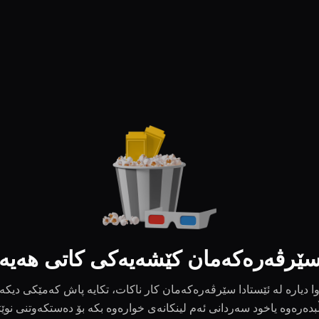
ێرڤەرەکەمان کێشەیەکی کاتی هەیە
ا دیارە لە ئێستادا سێرڤەرەکەمان کار ناکات، تکایە پاش کەمێکی دیکە
بدەرەوە یاخود سەردانی ئەم لینکانەی خوارەوە بکە بۆ دەستکەوتنی نوێ