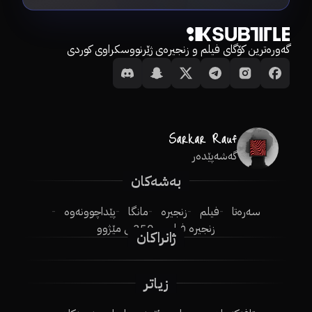
گەورەترین کۆگای فیلم و زنجیرەی ژێرنووسکراوی کوردی
گەشەپێدەر
بەشەکان
سەرەتا
فیلم
زنجیرە
مانگا
پێداچوونەوە
زنجیرە فیلم
250ـی مێژوو
ژانراکان
زیاتر