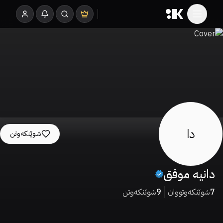
دا
شوێنکەوتن
دانیە موفق
7
شوێنکەوتووان
9
شوێنکەوتن