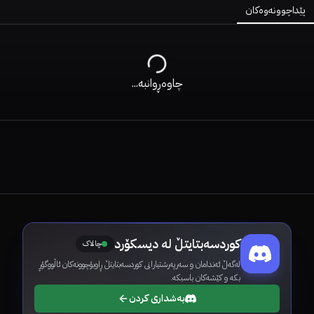
پێداچوونەوەکان
چاوەڕوانبە...
کوردسەبتایتڵ لە دیسکۆرد
چالاک
لەگەڵ ئەندامان و سەرپەرشتیارانی کوردسەبتایتڵ ڕاوبۆچوونەکان ئاڵووگۆڕ
بکە و کێشەکان باسبکە.
بەشداری کردن