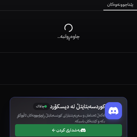
پێداچوونەوەکان
چاوەڕوانبە...
کوردسەبتایتڵ لە دیسکۆرد
چالاک
لەگەڵ ئەندامان و سەرپەرشتیارانی کوردسەبتایتڵ ڕاوبۆچوونەکان ئاڵووگۆڕ
بکە و کێشەکان باسبکە.
بەشداری کردن