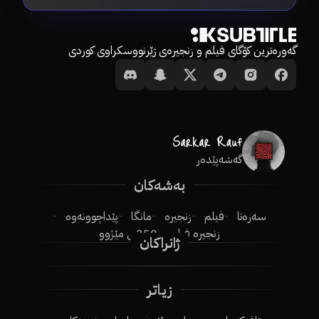
گەورەترین کۆگای فیلم و زنجیرەی ژێرنووسکراوی کوردی
گەشەپێدەر
بەشەکان
سەرەتا
فیلم
زنجیرە
مانگا
پێداچوونەوە
زنجیرە فیلم
250ـی مێژوو
ژانراکان
زیاتر