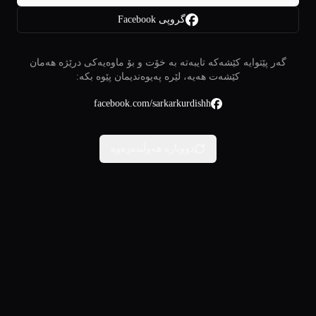
گروپی Facebook
گەر پێتوایە کێشەکە تایبەتە بە خۆت و بۆ ماوەیەکی درێژە هەمان
کێشەت هەیە، لێرە پەیوەندیمان پێوە بکە:
facebook.com/sarkarkurdishh
دووبارە هەوڵبدەرەوە