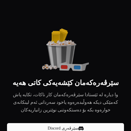
سێرڤەرەکەمان کێشەیەکی کاتی هەیە
وا دیارە لە ئێستادا سێرڤەرەکەمان کار ناکات، تکایە پاش
کەمێکی دیکە هەوڵبدەرەوە یاخود سەردانی ئەم لینکانەی
خوارەوە بکە بۆ دەستکەوتنی نوێترین زانیاریەکان
سێرڤەری Discord