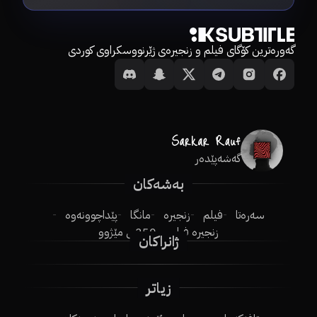
گەورەترین کۆگای فیلم و زنجیرەی ژێرنووسکراوی کوردی
گەشەپێدەر
بەشەکان
سەرەتا
فیلم
زنجیرە
مانگا
پێداچوونەوە
زنجیرە فیلم
250ـی مێژوو
ژانراکان
زیاتر