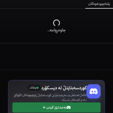
پێداچوونەوەکان
چاوەڕوانبە...
کوردسەبتایتڵ لە دیسکۆرد
چالاک
لەگەڵ ئەندامان و سەرپەرشتیارانی کوردسەبتایتڵ ڕاوبۆچوونەکان ئاڵووگۆڕ
بکە و کێشەکان باسبکە.
بەشداری کردن