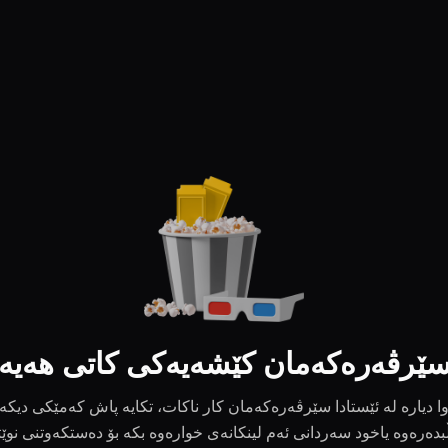
ێرڤەرەکەمان کێشەیەکی کاتی هەیە
ا دیارە لە ئێستادا سێرڤەرەکەمان کار ناکات، تکایە پاش کەمێکی دیکە
بدەرەوە یاخود سەردانی ئەم لینکانەی خوارەوە بکە بۆ دەستکەوتنی نوێ