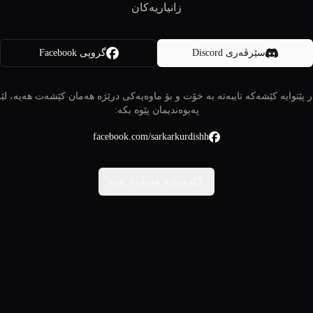
زانیاریەکان
سێرڤەری Discord
گروپی Facebook
 پێتوایە کێشەکە تایبەتە بە خۆت و بۆ ماوەیەکی درێژە هەمان کێشەت هەیە، لێ
پەیوەندیمان پێوە بکە:
facebook.com/sarkarkurdishh
دووبارە هەوڵبدەرەوە