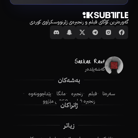
گەورەترین کۆگای فیلم و زنجیرەی ژێرنووسکراوی کوردی
گەشەپێدەر
بەشەکان
سەرەتا
فیلم
زنجیرە
مانگا
پێداچوونەوە
زنجیرە فیلم
250ـی مێژوو
ژانراکان
زیاتر