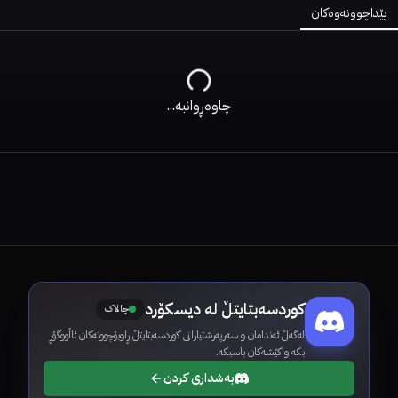
پێداچوونەوەکان
چاوەڕوانبە...
کوردسەبتایتڵ لە دیسکۆرد
چالاک
لەگەڵ ئەندامان و سەرپەرشتیارانی کوردسەبتایتڵ ڕاوبۆچوونەکان ئاڵووگۆڕ
بکە و کێشەکان باسبکە.
بەشداری کردن